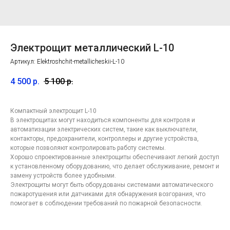
Электрощит металлический L-10
Артикул:
Elektroshchit-metallicheskii-L-10
4 500
р.
5 100
р.
Компактный электрощит L-10
В электрощитах могут находиться компоненты для контроля и
автоматизации электрических систем, такие как выключатели,
контакторы, предохранители, контроллеры и другие устройства,
которые позволяют контролировать работу системы.
Хорошо спроектированные электрощиты обеспечивают легкий доступ
к установленному оборудованию, что делает обслуживание, ремонт и
замену устройств более удобными.
Электрощиты могут быть оборудованы системами автоматического
Контакты
компании
пожаротушения или датчиками для обнаружения возгорания, что
по лазерной резке в
помогает в соблюдении требований по пожарной безопасности.
Москве