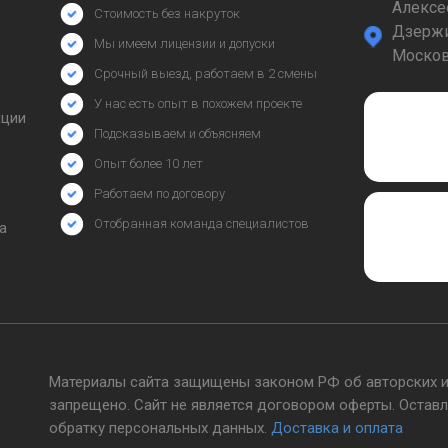
Алексее
Стоимость без накруток
Дзержи
Мы имеем лицензии и допуски
Москов
Срочный выезд, работаем в 2 смены
У нас есть опыт в похожем проекте
кции
Подсказываем и объясняем
Опыт более 10 лет
Работаем по договору
Отобранная команда специалистов
а
Материалы сайта защищены законом РФ об авторских и
запрещено. Сайт не является договором оферты. Оставл
обратку персональных данных.
Доставка и оплата