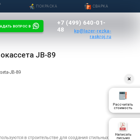
А
ПОКРАСКА
СВАРКА
+7 (499) 640-01-
АДАТЬ ВОПРОС В
48
kp@lazer-rezka-
raskroj.ru
окассета JB-89
seta-JB-89
Рассчитать
стоимость
Написать
ользуются в строительстве для создания стильных
письмо