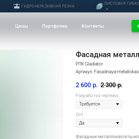
ЛИСТОВАЯ ГИБК
ГИДРОАБРАЗИВНАЯ РЕЗКА
Цены
Портфолио
Контакты
З
Фасадная металл
РПК Gladiator
Артикул:
Fasadnaya-metallokas
2 600
р.
2 300
р.
Разработка чертежа
Опт
Фасадные металлокассеты исп