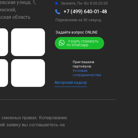
вская улица, 1,
Звоните, Пн–Вс 8:00-20:00
нский,
+7 (499) 640-01-48
ская область
Перезвоним за 30 секунд
Задайте вопрос ONLINE
⠀⠀⠀⠀Узнать стоимость
по Whatsapp
Приглашаем
партнёров:
Условия
сотрудничества
Авторский надзор
 смежных правах. Копирование
яй заявку вы соглашаетесь на