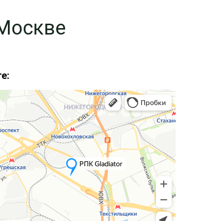
 Москве
е: