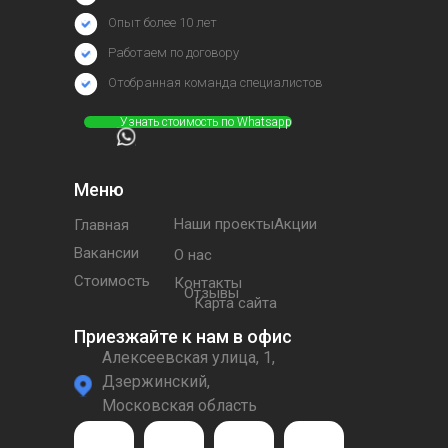
Опыт более 10 лет
Работаем по договору
Отобранная команда специалистов
⠀⠀⠀⠀Узнать стоимость по Whatsapp
Меню
Наши проектыАкции
Главная
Вакансии
О нас
Стоимость
Контакты
Отзывы
Карта сайта
Приезжайте к нам в офис
Алексеевская улица, 1,
Дзержинский,
Московская область