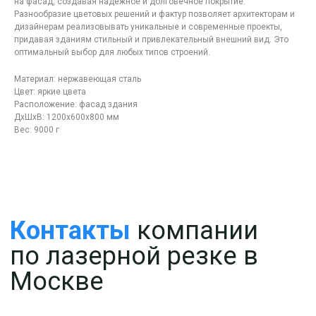
по лазерной резке в
на фасад, создавая надежное и долговечное покрытие.
Разнообразие цветовых решений и фактур позволяет архитекторам и
Москве
дизайнерам реализовывать уникальные и современные проекты,
придавая зданиям стильный и привлекательный внешний вид. Это
оптимальный выбор для любых типов строений.
Материал: нержавеющая сталь
Цвет: яркие цвета
Расположение: фасад здания
ДxШxВ: 1200x600x800 мм
Вес: 9000 г