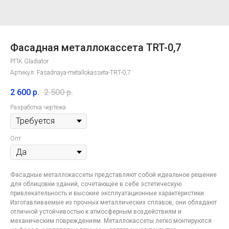
Фасадная металлокассета ТRT-0,7
РПК Gladiator
Артикул:
Fasadnaya-metallokasseta-ТRT-0,7
2 600
р.
2 500
р.
Разработка чертежа
Опт
Фасадные металлокассеты представляют собой идеальное решение
для облицовки зданий, сочетающее в себе эстетическую
привлекательность и высокие эксплуатационные характеристики.
Изготавливаемые из прочных металлических сплавов, они обладают
отличной устойчивостью к атмосферным воздействиям и
Контакты
компании
механическим повреждениям. Металлокассеты легко монтируются