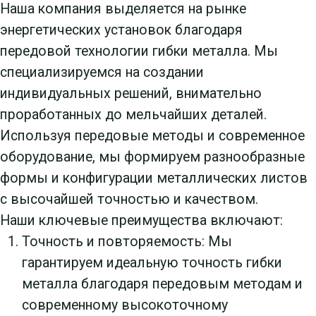
гарантируем идеальную точность гибки
металла благодаря передовым методам и
современному высокоточному
оборудованию. Это критически важно как
для серийного, так и для индивидуального
производства.
Широкий ассортимент металлов: Наша
экспертиза охватывает разнообразные
типы металлов, включая сталь, алюминий,
титан и никель, что открывает огромные
возможности для реализации проектов в
области энергетических установок.
Гибкость производства: Мы готовы
адаптироваться к требованиям любых
заказов, независимо от их объема - от
индивидуальных заказов до
крупномасштабного производства изделий
для энергетических установок.
Сокращение времени производства:
Благодаря оптимизированным процессам и
применению передового оборудования для