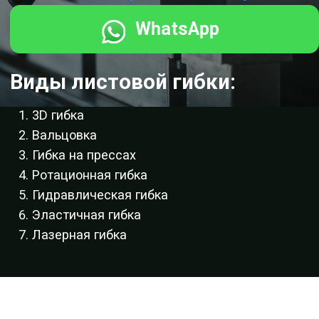
Вальцовка
Гибка на прессах
Ротационная гибка
Гидравлическая гибка
Эластичная гибка
Лазерная гибка
Наша компания выделяется на рынке
энергетических установок благодаря
передовой технологии гибки металла. Мы
специализируемся на создании
индивидуальных решений, внимательно
проработанных до мельчайших деталей.
Используя передовые методы и современное
оборудование, мы формируем разнообразные
формы и конфигурации металлических листов
с высочайшей точностью и качеством.
Наши ключевые преимущества включают:
Точность и повторяемость: Мы