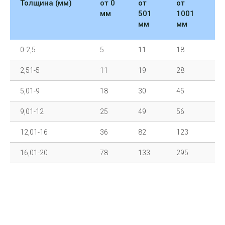
Толщина (мм)
от 0
от
от
о
мм
501
1001
2
мм
мм
м
0-2,5
5
11
18
2
2,51-5
11
19
28
3
5,01-9
18
30
45
5
9,01-12
25
49
56
7
12,01-16
36
82
123
1
16,01-20
78
133
295
4