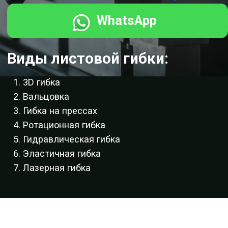
Вальцовка
Гибка на прессах
Ротационная гибка
Гидравлическая гибка
Эластичная гибка
Лазерная гибка
Наша компания специализируется на гибке
металла для производства контейнеров и
емкостей, предлагая индивидуальные решения,
точные до мельчайших деталей. Мы применяем
передовые методы и современное
оборудование для формирования
разнообразных форм и конфигураций
металлических листов с высочайшей точностью
и качеством.
Наши конкурентные преимущества в этой сфере
включают:
Точность и повторяемость: Мы
обеспечиваем идеальную точность