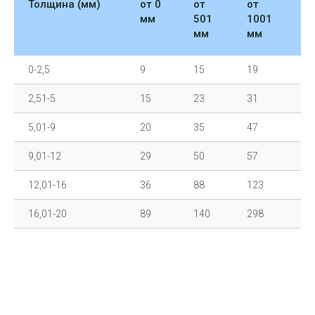
Толщина (мм)
от 0
от
от
о
мм
501
1001
2
мм
мм
м
0-2,5
9
15
19
2
2,51-5
15
23
31
3
5,01-9
20
35
47
5
9,01-12
29
50
57
7
12,01-16
36
88
123
1
16,01-20
89
140
298
5