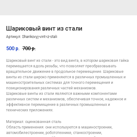
Шариковый винт из стали
Артикул:
Sharikovyj-vint-iz-stali
500
р.
700
р.
Шариковый винт из стали - это вид винта, в котором шариковая гайка
перемещается вдоль резьбы, что позволяет преобразовывать
вращательное движение в продольное перемещение. Шариковые
винты из стали широко применяются в различных промышленных и
машиностроительных системах для точного перемещения и
позиционирования различных частей механизмов.
Шариковые винты из стали являются важными компонентами
различных систем и механизмов, обеспечивая точное, надежное и
Контакты
компании
эффективное перемещение в различных промышленных и
по лазерной резке в
технических приложениях.
Москве
Материал: оцинкованная сталь
Область применения: они используются в машиностроении,
автомобилестроении, робототехнике, станкостроении,