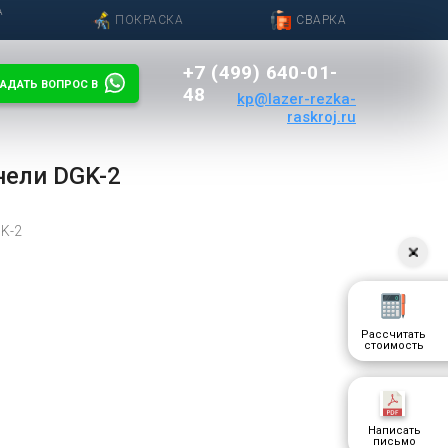
А
ПОКРАСКА
СВАРКА
+7 (499) 640-01-
АДАТЬ ВОПРОС В
48
kp@lazer-rezka-
raskroj.ru
ели DGK-2
GK-2
Рассчитать
стоимость
Написать
письмо