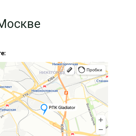
 Москве
е: