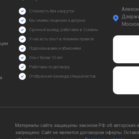
Алексее
Стоимость без накруток
Дзержи
Мы имеем лицензии и допуски
Москов
Срочный выезд, работаем в 2 смены
У нас есть опыт в похожем проекте
кции
Подсказываем и объясняем
Опыт более 10 лет
Работаем по договору
Отобранная команда специалистов
а
Материалы сайта защищены законом РФ об авторских и
запрещено. Сайт не является договором оферты. Оставл