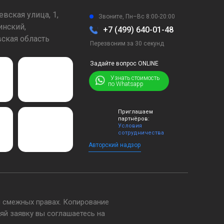
вская улица, 1,
Звоните, Пн–Вс 8:00-20:00
нский,
+7 (499) 640-01-48
ская область
Перезвоним за 30 секунд
Задайте вопрос ONLINE
⠀⠀⠀⠀Узнать стоимость
по Whatsapp
Приглашаем
партнёров:
Условия
сотрудничества
Авторский надзор
 смежных правах. Копирование
яй заявку вы соглашаетесь на