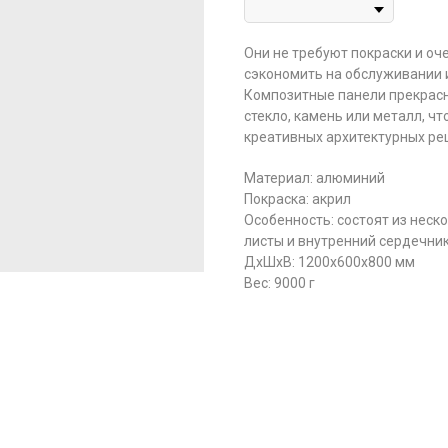
Они не требуют покраски и оч
сэкономить на обслуживании 
Композитные панели прекрасн
стекло, камень или металл, ч
креативных архитектурных ре
Материал: алюминий
Покраска: акрил
Особенность: состоят из нес
листы и внутренний сердечник
ДxШxВ: 1200x600x800 мм
Вес: 9000 г