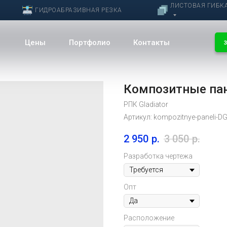
ЛИСТОВАЯ ГИБК
ГИДРОАБРАЗИВНАЯ РЕЗКА
Цены
Портфолио
Контакты
З
Композитные пан
РПК Gladiator
Артикул:
kompozitnye-paneli-D
2 950
р.
3 050
р.
Разработка чертежа
Опт
Расположение