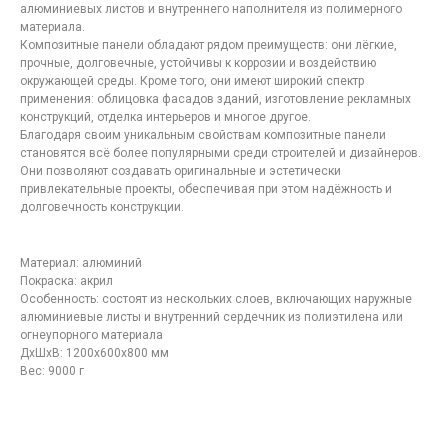
алюминиевых листов и внутреннего наполнителя из полимерного
материала.
Композитные панели обладают рядом преимуществ: они лёгкие,
прочные, долговечные, устойчивы к коррозии и воздействию
окружающей среды. Кроме того, они имеют широкий спектр
применения: облицовка фасадов зданий, изготовление рекламных
Контакты
компании
конструкций, отделка интерьеров и многое другое.
по лазерной резке в
Благодаря своим уникальным свойствам композитные панели
становятся всё более популярными среди строителей и дизайнеров.
Москве
Они позволяют создавать оригинальные и эстетически
привлекательные проекты, обеспечивая при этом надёжность и
долговечность конструкции.
Материал: алюминий
Покраска: акрил
Особенность: состоят из нескольких слоев, включающих наружные
алюминиевые листы и внутренний сердечник из полиэтилена или
огнеупорного материала
ДxШxВ: 1200x600x800 мм
Вес: 9000 г