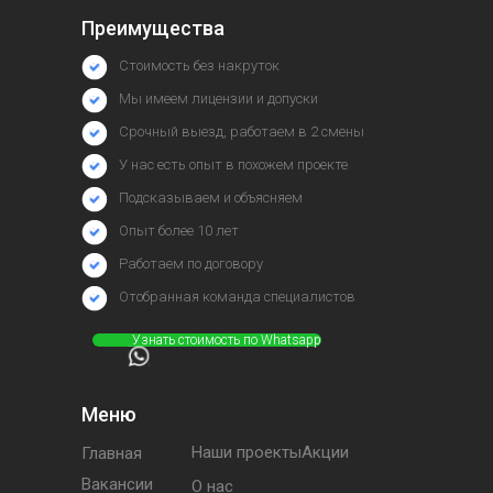
Преимущества
Стоимость без накруток
Мы имеем лицензии и допуски
Срочный выезд, работаем в 2 смены
У нас есть опыт в похожем проекте
Подсказываем и объясняем
Опыт более 10 лет
Работаем по договору
Отобранная команда специалистов
⠀⠀⠀⠀Узнать стоимость по Whatsapp
Меню
Наши проектыАкции
Главная
Вакансии
О нас