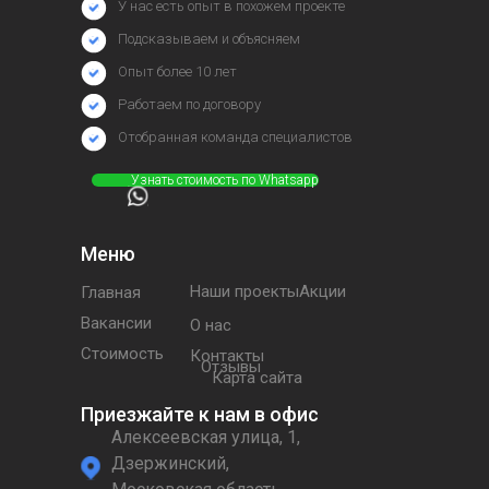
У нас есть опыт в похожем проекте
Подсказываем и объясняем
Опыт более 10 лет
Работаем по договору
Отобранная команда специалистов
⠀⠀⠀⠀Узнать стоимость по Whatsapp
Меню
Наши проектыАкции
Главная
Вакансии
О нас
Стоимость
Контакты
Отзывы
Карта сайта
Приезжайте к нам в офис
Алексеевская улица, 1,
Дзержинский,