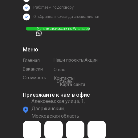
Работаем по договору
Отобранная команда специалистов
⠀⠀⠀⠀Узнать стоимость по Whatsapp
Меню
Наши проектыАкции
Главная
Вакансии
О нас
Стоимость
Контакты
Отзывы
Карта сайта
Приезжайте к нам в офис
Алексеевская улица, 1,
Дзержинский,
Московская область