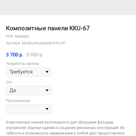
Композитные панели KKU-67
РПК Gladiator
Артикул:
kompozitnye-paneli-KKU-67
3 700
р.
3 900
р.
Разработка чертежа
Опт
Расположение
Контакты
компании
Композитные панели используются для облицовки фасадов,
внутренней отделки зданий и создания рекламных конструкций. Их
по лазерной резке в
гибкость и возможность окрашивания в любой цвет предоставляют