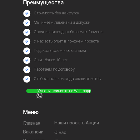
Преимущества
Стоимость без накруток
Мы имеем лицензии и допуски
Срочный выезд, работаем в 2 смены
У нас есть опыт в похожем проекте
Подсказываем и объясняем
Опыт более 10 лет
Работаем по договору
Отобранная команда специалистов
⠀⠀⠀⠀Узнать стоимость по Whatsapp
Меню
Наши проектыАкции
Главная
Вакансии
О нас