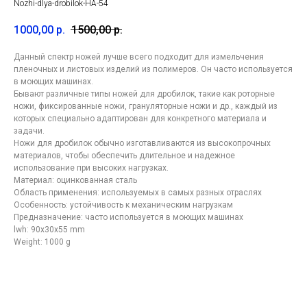
Nozhi-dlya-drobilok-HA-54
1000,00
р.
1500,00
р.
Данный спектр ножей лучше всего подходит для измельчения
пленочных и листовых изделий из полимеров. Он часто используется
в моющих машинах.
Бывают различные типы ножей для дробилок, такие как роторные
ножи, фиксированные ножи, грануляторные ножи и др., каждый из
которых специально адаптирован для конкретного материала и
задачи.
Ножи для дробилок обычно изготавливаются из высокопрочных
Контакты
компании
материалов, чтобы обеспечить длительное и надежное
по лазерной резке в
использование при высоких нагрузках.
Материал: оцинкованная сталь
Москве
Область применения: используемых в самых разных отраслях
Особенность: устойчивость к механическим нагрузкам
Предназначение: часто используется в моющих машинах
lwh: 90x30x55 mm
Weight: 1000 g