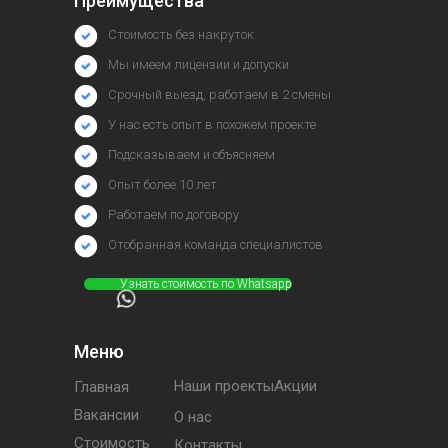
Преимущества
Стоимость без накруток
Мы имеем лицензии и допуски
Срочный выезд, работаем в 2 смены
У нас есть опыт в похожем проекте
Подсказываем и объясняем
Опыт более 10 лет
Работаем по договору
Отобранная команда специалистов
⠀⠀⠀⠀Узнать стоимость по Whatsapp
Меню
Наши проектыАкции
Главная
Вакансии
О нас
Стоимость
Контакты