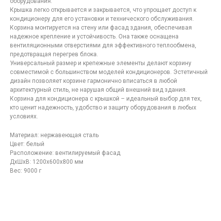
оборудования.
Крышка легко открывается и закрывается, что упрощает доступ к
кондиционеру для его установки и технического обслуживания.
Корзина монтируется на стену или фасад здания, обеспечивая
надежное крепление и устойчивость. Она также оснащена
Контакты
компании
вентиляционными отверстиями для эффективного теплообмена,
предотвращая перегрев блока.
по лазерной резке в
Универсальный размер и крепежные элементы делают корзину
Москве
совместимой с большинством моделей кондиционеров. Эстетичный
дизайн позволяет корзине гармонично вписаться в любой
архитектурный стиль, не нарушая общий внешний вид здания.
Корзина для кондиционера с крышкой – идеальный выбор для тех,
кто ценит надежность, удобство и защиту оборудования в любых
условиях.
Материал: нержавеющая сталь
Цвет: белый
Расположение: вентилируемый фасад
ДxШxВ: 1200x600x800 мм
Вес: 9000 г