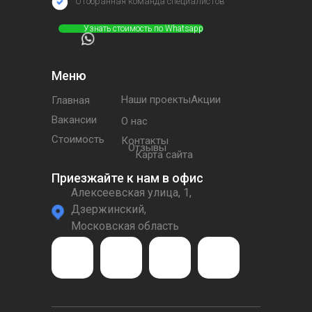
Отобранная команда специалистов
⠀⠀⠀⠀Узнать стоимость по Whatsapp
Меню
Наши проектыАкции
Главная
Вакансии
О нас
Стоимость
Контакты
Отзывы
Карта сайта
Приезжайте к нам в офис
Алексеевская улица, 1,
Дзержинский,
Московская область