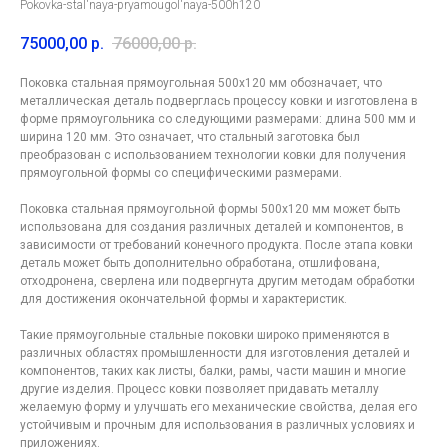
Pokovka-stal'naya-pryamougol'naya-500h120
75000,00
р.
76000,00
р.
Поковка стальная прямоугольная 500x120 мм обозначает, что
металлическая деталь подверглась процессу ковки и изготовлена в
форме прямоугольника со следующими размерами: длина 500 мм и
ширина 120 мм. Это означает, что стальный заготовка был
преобразован с использованием технологии ковки для получения
прямоугольной формы со специфическими размерами.
Поковка стальная прямоугольной формы 500x120 мм может быть
использована для создания различных деталей и компонентов, в
зависимости от требований конечного продукта. После этапа ковки
деталь может быть дополнительно обработана, отшлифована,
отходронена, сверлена или подвергнута другим методам обработки
для достижения окончательной формы и характеристик.
Такие прямоугольные стальные поковки широко применяются в
различных областях промышленности для изготовления деталей и
Контакты
компании
компонентов, таких как листы, балки, рамы, части машин и многие
по лазерной резке в
другие изделия. Процесс ковки позволяет придавать металлу
желаемую форму и улучшать его механические свойства, делая его
Москве
устойчивым и прочным для использования в различных условиях и
приложениях.