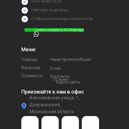
Опыт более 10 лет
Работаем по договору
Отобранная команда специалистов
⠀⠀⠀⠀Узнать стоимость по Whatsapp
Меню
Наши проектыАкции
Главная
Вакансии
О нас
Стоимость
Контакты
Отзывы
Карта сайта
Приезжайте к нам в офис
Алексеевская улица, 1,
Дзержинский,
Московская область