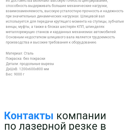
Их достоинства включают высокую точность центрирования,
способность выдерживать большие механические нагрузки,
Контакты
компании
взаимозаменяемость, высокую усталостную прочность и надежность
по лазерной резке в
при значительных динамических нагрузках. Шлицевой вал
Москве
используется для передачи крутящего момента на ступицы, зубчатые
венцы, муфты, а также в блоках шестерён КПП, шпинделях
металлорежущих станков и карданных механизмах автомобилей.
Основным недостатком шлицевого вала является трудоемкость
производства и высокие требования к оборудованию.
Материал: Сталь
Покраска: без покраски
Детали: продольные вырезы
ДxШxВ: 1200x600x800 мм
Вес: 9000 г