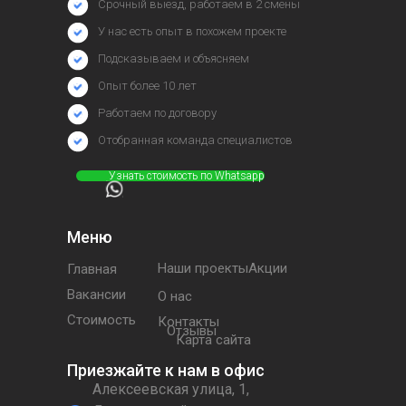
Срочный выезд, работаем в 2 смены
У нас есть опыт в похожем проекте
Подсказываем и объясняем
Опыт более 10 лет
Работаем по договору
Отобранная команда специалистов
⠀⠀⠀⠀Узнать стоимость по Whatsapp
Меню
Наши проектыАкции
Главная
Вакансии
О нас
Стоимость
Контакты
Отзывы
Карта сайта
Приезжайте к нам в офис
Алексеевская улица, 1,