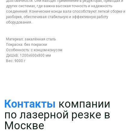
долговечности. Они находят применение в редукторах, приводах и
по лазерной резке в
других системах, где важна высокая точность и надежность
Москве
соединений. Конические концы вала способствуют легкой сборке и
разборке, обеспечивая стабильную и эффективную работу
оборудования.
Материал: закалённая сталь
Покраска: без покраски
Особенность: с концом-конусом
ДxШxВ: 1200x600x800 мм
Вес: 9000 г