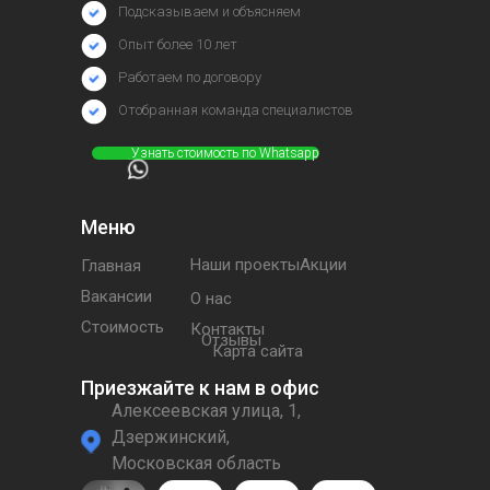
Подсказываем и объясняем
Опыт более 10 лет
Работаем по договору
Отобранная команда специалистов
⠀⠀⠀⠀Узнать стоимость по Whatsapp
Меню
Наши проектыАкции
Главная
Вакансии
О нас
Стоимость
Контакты
Отзывы
Карта сайта
Приезжайте к нам в офис
Алексеевская улица, 1,
Дзержинский,
Московская область