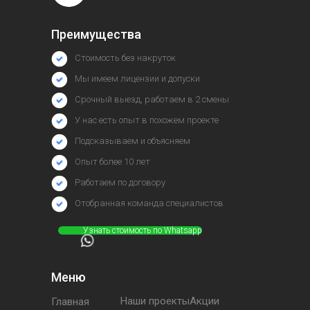
Преимущества
Стоимость без накруток
Мы имеем лицензии и допуски
Срочный выезд, работаем в 2 смены
У нас есть опыт в похожем проекте
Подсказываем и объясняем
Опыт более 10 лет
Работаем по договору
Отобранная команда специалистов
⠀⠀⠀⠀Узнать стоимость по Whatsapp
Меню
Наши проектыАкции
Главная