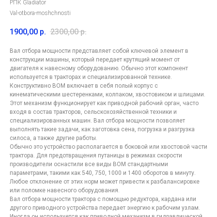
РПК Gladiator
Val-otbora-moshchnosti
1900,00
р.
2300,00
р.
Вал отбора мощности представляет собой ключевой элемент в
конструкции машины, который передает крутящий момент от
двигателя к навесному оборудованию. Обычно этот компонент
используется в тракторах и специализированной технике.
Конструктивно ВОМ включает в себя полый корпус с
кинематическими шестеренками, колпаком, хвостовиком и шлицами.
Этот механизм функционирует как приводной рабочий орган, часто
входя в состав тракторов, сельскохозяйственной техники и
специализированных машин. Вал отбора мощности позволяет
выполнять такие задачи, как заготовка сена, погрузка и разгрузка
силоса, а также другие работы.
Обычно это устройство располагается в боковой или хвостовой части
трактора. Для предотвращения путаницы в режимах скорости
производители оснастили все виды ВОМ стандартными
параметрами, такими как 540, 750, 1000 и 1400 оборотов в минуту.
Любое отклонение от этих норм может привести к разбалансировке
или поломке навесного оборудования.
Вал отбора мощности трактора с помощью редуктора, кардана или
другого приводного устройства передает энергию к рабочим узлам.
Иногда он используется как приводной механизм в гидравлической