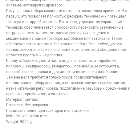
системе, активируя гидронасос.
Покупка вала отбора мощности важна по нескольким причинам. Во-
первых, это позволяет полностью раскрыть технический потенциал
трактора или другой машины. Во-вторых, упрощается управление
техникой, обеспечивается способность переносить увеличенные
нагрузки и возможность установки различных прицепов и
Контакты
компании
механизмов на одном тракторе, мотоблоке или автокране. Также
обеспечивается долгая и безопасная работа без необходимости
по лазерной резке в
частых ремонтов и замен ключевых компонентов, а обслуживание
Москве
остается простым и недорогим.
К валу отбора мощности часто подключаются зернодробилки,
пилорамы, компрессоры, генераторы, поливальные устройства,
снегоуборщики, сеялки и другие технические приспособления.
Замена вала требуется только после продолжительного
использования оборудования, в остальных случаях производится
незначительная регулировка, подтягивание резьбовых соединений и
проверка герметичности сальников.
Материал: металл
Покраска: без покраски
Предназначение: для тракторов и спецтехники
lwh: 1200x600x800 mm
Weight: 9000 g