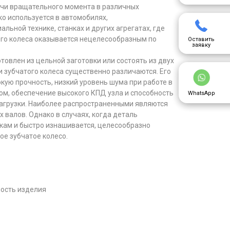
чи вращательного момента в различных
о используется в автомобилях,
льной технике, станках и других агрегатах, где
го колеса оказывается нецелесообразным по
Оставить
заявку
товлен из цельной заготовки или состоять из двух
и зубчатого колеса существенно различаются. Его
ую прочность, низкий уровень шума при работе в
ом, обеспечение высокого КПД узла и способность
WhatsApp
агрузки. Наиболее распространенными являются
 валов. Однако в случаях, когда деталь
кам и быстро изнашивается, целесообразно
ое зубчатое колесо.
ость изделия