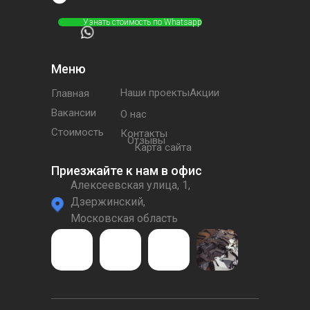
⠀⠀⠀⠀Узнать стоимость по Whatsapp
Меню
Наши проектыАкции
Главная
Вакансии
О нас
Стоимость
Контакты
Отзывы
Карта сайта
Приезжайте к нам в офис
Алексеевская улица, 1,
Дзержинский,
Московская область