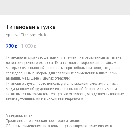
Титановая втулка
Артикул:
Titanovaya-vtulka
700
р.
1 000
р.
Титановая втулка - это деталь или элемент, изготовленный из титана,
легкого и прочного металла. Титан является коррозионностойким
материалом с высокой прочностью при небольшом весе, что делает
его идеальным выбором для различных применений в инженерии,
авиации, медицине и других отраслях.
Титановые втулки часто используются в медицинских имплантах и
медицинском оборудовании из-за их высокой биосовместимости.
Титан имеет высокую температурную стойкость, что делает титановые
втулки устойчивыми к высоким температурам.
Контакты
компании
по лазерной резке в
Материал: титан
Москве
Преимущество: высокая прочность изделия
Область применения: титановые втулки широко применяются в