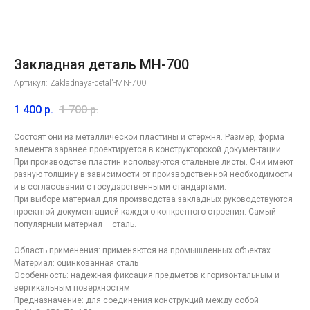
Закладная деталь МН-700
Артикул:
Zakladnaya-detal'-MN-700
1 400
р.
1 700
р.
Состоят они из металлической пластины и стержня. Размер, форма
элемента заранее проектируется в конструкторской документации.
При производстве пластин используются стальные листы. Они имеют
разную толщину в зависимости от производственной необходимости
и в согласовании с государственными стандартами.
При выборе материал для производства закладных руководствуются
Контакты
компании
проектной документацией каждого конкретного строения. Самый
популярный материал – сталь.
по лазерной резке в
Москве
Область применения: применяются на промышленных объектах
Материал: оцинкованная сталь
Особенность: надежная фиксация предметов к горизонтальным и
вертикальным поверхностям
Предназначение: для соединения конструкций между собой