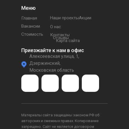
Меню
Наши проектыАкции
Главная
Вакансии
О нас
Стоимость
Контакты
Отзывы
Карта сайта
Приезжайте к нам в офис
Алексеевская улица, 1,
Дзержинский,
Московская область
Материалы сайта защищены законом РФ об
авторских и смежных правах. Копирование
запрещено. Сайт не является договором