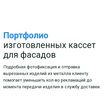
Контакты
компании
по лазерной резке в
Москве