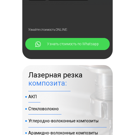
Узнайте стоимость ONLINE:
⠀⠀⠀⠀Узнать стоимость по Whatsapp
Лазерная резка
композита:
Выполненные работы
АКП
по изготовлению
Стекловолокно
кассет для фасада
Углеродно-волоконные композиты
Арамидно-волоконные композиты