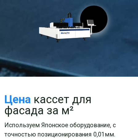
фасада за м²
Используем Японское оборудование, с
точностью позиционирования 0,01мм.
Собственное производство в Москве и
Московской области площадью 2 000 кв. м.
Стабильно изготавливаем от 2 тонн кассет
для фасада ежедневно.
Металлические
кассеты для фасада
Металлические кассеты для фасада
являются популярным и стильным
решением для облицовки зданий. Они
обладают рядом преимуществ, таких как
прочность, долговечность, устойчивость к
внешним воздействиям и возможность
выбора из различных цветов и текстур.