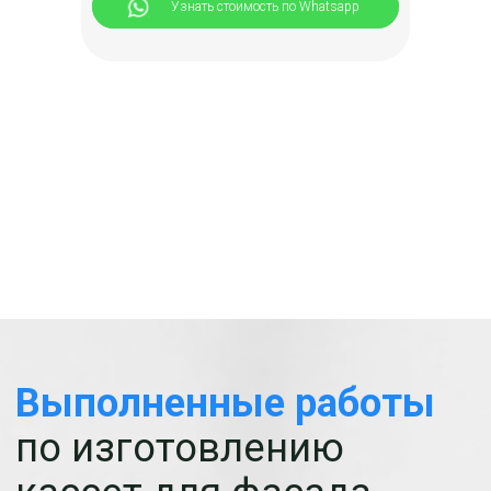
⠀⠀⠀⠀Узнать стоимость по Whatsapp
Московская обл.,
деревня Пуршево
Смотреть⠀⠀
Кассеты
перфорированные
+7 фото