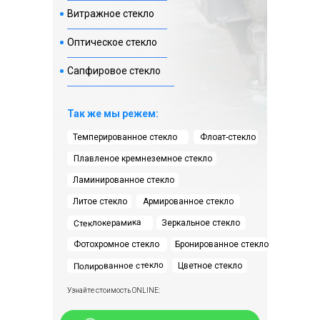
Витражное стекло
г. Москва, ул. Самаркандский
бульвар д. 15
Оптическое стекло
Сапфировое стекло
Смотреть⠀⠀
Так же мы режем:
Темперированное стекло
Флоат-стекло
Цветные кассеты
Плавленое кремнеземное стекло
Ламинированное стекло
Литое стекло
Армированное стекло
Стеклокерамика
Зеркальное стекло
Фотохромное стекло
Бронированное стекло
Полированное стекло
Цветное стекло
Узнайте стоимость ONLINE:
+5 фото