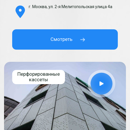
Изготавливаем
индивидуальные
изделия
от проекта до
реализации
Получить прайс
по WhatsApp сейчас