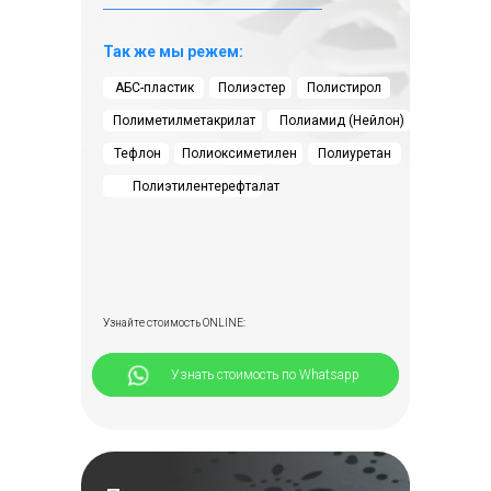
Так же мы режем:
АБС-пластик
Полиэстер
Полистирол
Полиметилметакрилат
Полиамид (Нейлон)
Тефлон
Полиоксиметилен
Полиуретан
Полиэтилентерефталат
Узнайте стоимость ONLINE:
⠀⠀⠀⠀Узнать стоимость по Whatsapp