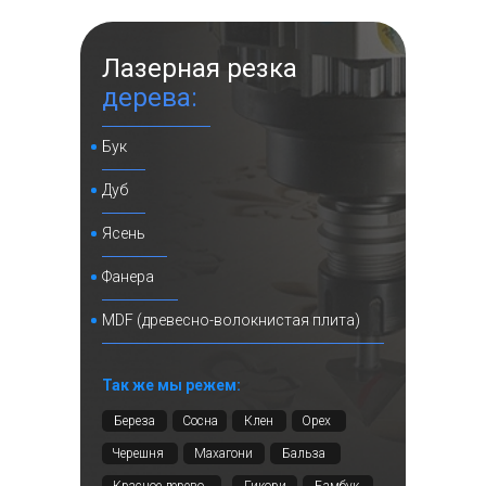
Москва, село Кленово,
Промышленая зона, строение 1
Лазерная резка
Смотреть⠀⠀
дерева:
Бук
Кассеты из
Дуб
алюминия
Ясень
Фанера
MDF (древесно-волокнистая плита)
Так же мы режем:
Береза
Сосна
Клен
Орех
+7 фото
Черешня
Махагони
Бальза