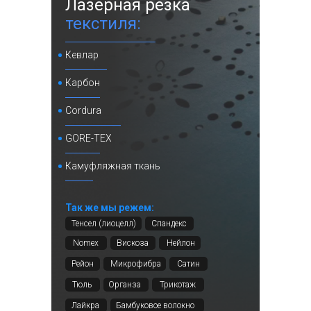
Лазерная резка
текстиля:
Кевлар
Карбон
Cordura
GORE-TEX
Камуфляжная ткань
Так же мы режем:
Тенсел (лиоцелл)
Спандекс
Nomex
Вискоза
Нейлон
Рейон
Микрофибра
Сатин
Тюль
Органза
Трикотаж
Лайкра
Бамбуковое волокно
Бархат