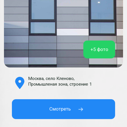
+5 фото
Московская обл., п. Новосельцево, ул.,
Центральная, д. 81
Смотреть⠀⠀
Отзывы
о нашей работе: