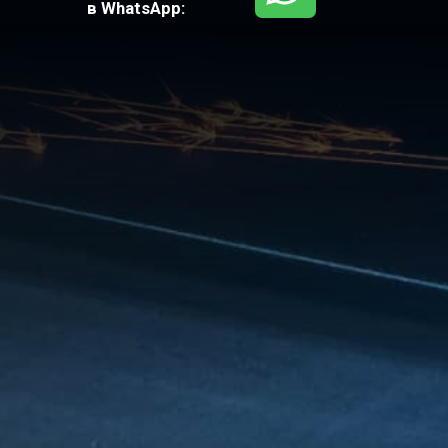
Цена
кассет для