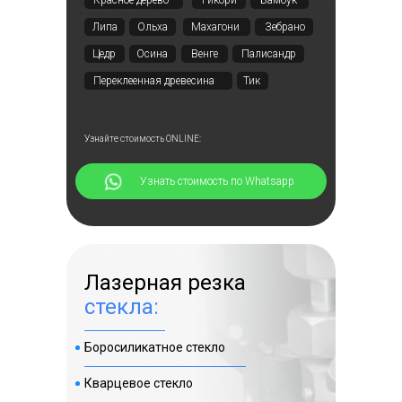
Красное дерево
Гикори
Бамбук
г. Москва, ул. 2-я Мелитопольская улица 4а
Липа
Ольха
Махагони
Зебрано
Цедр
Осина
Венге
Палисандр
Переклеенная древесина
Тик
Смотреть⠀⠀
Узнайте стоимость ONLINE:
Перфорированные
кассеты
⠀⠀⠀⠀Узнать стоимость по Whatsapp
Лазерная резка
стекла:
Боросиликатное стекло
+6 фото
Кварцевое стекло