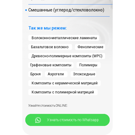
Жилые дома
Офисы
Смешанные (углерод/стекловолокно)
Гостиницы
Гос. организации
Торговые центры
Иные объекты
Складские комплексы
Так же мы режем:
Заводы
Автосервисы
Цеха
Волоконно-металлические ламинаты
Металлические
Базальтовое волокно
Фенолические
кассеты
Древесно-полимерные композиты (WPC)
Графеновые композиты
Полимеры
Броня
Аэрогели
Эпоксидные
Композиты с керамической матрицей
Композиты с полимерной матрицей
Узнайте стоимость ONLINE:
+5 фото
⠀⠀⠀⠀Узнать стоимость по Whatsapp