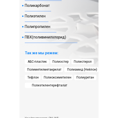
Поликарбонат
Полиэтилен
Полипропилен
ПВХ(поливинилхлорид)
Так же мы режем:
АБС-пластик
Полиэстер
Полистирол
Полиметилметакрилат
Полиамид (Нейлон)
Тефлон
Полиоксиметилен
Полиуретан
Полиэтилентерефталат