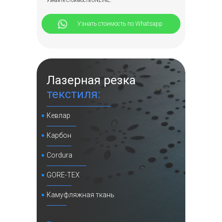
Узнайте стоимость ONLINE:
⠀⠀⠀⠀Узнать стоимость по Whatsapp
Лазерная резка
текстиля:
Кевлар
Карбон
Cordura
GORE-TEX
Камуфляжная ткань