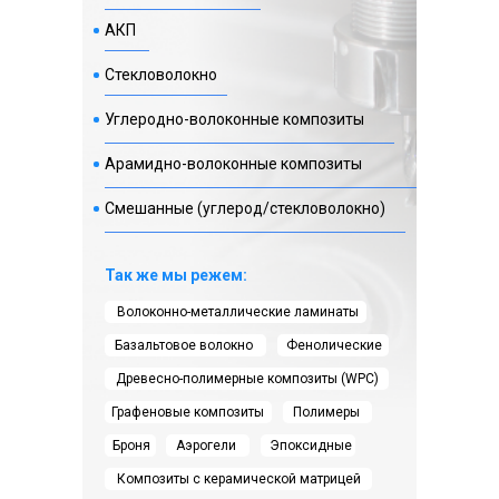
АКП
Стекловолокно
Углеродно-волоконные композиты
Арамидно-волоконные композиты
Смешанные (углерод/стекловолокно)
Так же мы режем:
Волоконно-металлические ламинаты
Базальтовое волокно
Фенолические
Древесно-полимерные композиты (WPC)
Графеновые композиты
Полимеры
Броня
Аэрогели
Эпоксидные
Композиты с керамической матрицей