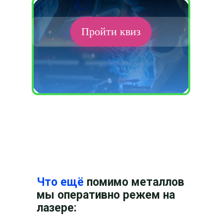
GORE-TEX 3-
190
152
114 руб/
95
Layer
руб/м.п
руб/м.п
м.п
руб/
Пройти квиз
м.п.
GORE-TEX 2-
200
160
120 руб/
100
Layer
руб/м.п
руб/м.п
м.п
руб/
м.п.
GORE-TEX 2-
210
168
126 руб/
105
Layer Paclite
руб/м.п
руб/м.п
м.п
руб/
м.п.
GORE-TEX 2-
220
176
132 руб/
110
Layer Active
руб/м.п
руб/м.п
м.п
руб/
Что ещё
помимо металлов
м.п.
мы оперативно режем на
лазере: