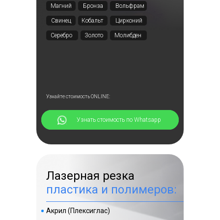
Магний
Бронза
Вольфрам
Свинец
Кобальт
Цирконий
Серебро
Золото
Молибден
Узнайте стоимость ONLINE:
⠀⠀⠀⠀Узнать стоимость по Whatsapp
Лазерная резка
пластика и полимеров:
Акрил (Плексиглас)