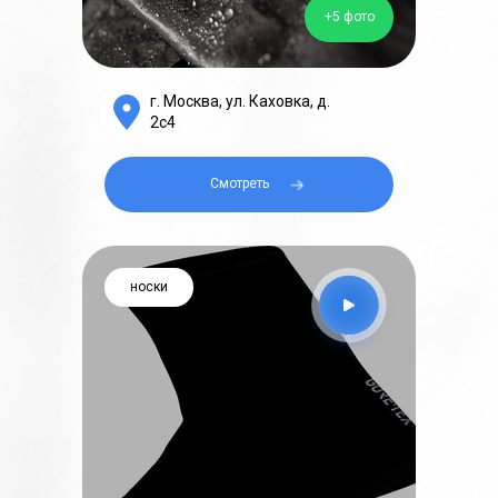
+5 фото
г. Москва, ул. Каховка, д.
2с4
Смотреть⠀⠀
носки