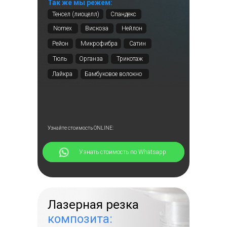
Так же мы режем:
Тенсел (лиоцелл)
Спандекс
Nomex
Вискоза
Нейлон
Рейон
Микрофибра
Сатин
Тюль
Органза
Трикотаж
Лайкра
Бамбуковое волокно
Бархат
Узнайте стоимость ONLINE:
⠀⠀⠀⠀Узнать стоимость по Whatsapp
Лазерная резка
композита: