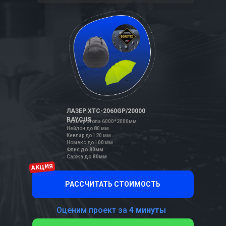
ЛАЗЕР XTC-2060GP/20000
RAYCUS
Размер стола 6000*2000мм
Нейлон до 80 мм
Кевлар
до 120 мм
Номекс
до 100 мм
Флис
до 80мм
Саржа
до 80мм
АКЦИЯ
РАССЧИТАТЬ СТОИМОСТЬ
Оценим проект за
4 минуты