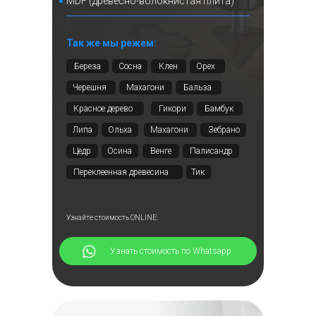
MDF (древесно-волокнистая плита)
Так же мы режем:
Береза
Сосна
Клен
Орех
Черешня
Махагони
Бальза
Красное дерево
Гикори
Бамбук
Липа
Ольха
Махагони
Зебрано
Цедр
Осина
Венге
Палисандр
Переклеенная древесина
Тик
Узнайте стоимость ONLINE:
⠀⠀⠀⠀Узнать стоимость по Whatsapp