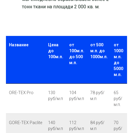
тонн ткани на площади 2 000 кв. м.
Название
Цена
от
от 500
от
до
100м.п.
м.п. до
1000
100м.п.
до 500
1000м.п.
м.п.
м.п.
до
5000
м.п.
ORE-TEX Pro
130
104
78 руб/
65
руб/м.п
руб/м.п
м.п
руб/
м.п.
GORE-TEX Paclite
140
112
84 руб/
70
руб/м.п
руб/м.п
м.п
руб/