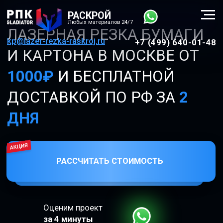
РАСКРОЙ
Любых материалов 24/7
ЛАЗЕРНАЯ РЕЗКА БУМАГИ
kp@lazer-rezka-raskroj.ru
+7 (499) 640-01-48
И КАРТОНА В МОСКВЕ ОТ
1000₽
И БЕСПЛАТНОЙ
ДОСТАВКОЙ ПО РФ ЗА
2
ДНЯ
РАССЧИТАТЬ СТОИМОСТЬ
Оценим проект
за 4 минуты
Также режем, гнем и гравируем:
Металл
Пластик и полимеры
Бумага
Дерево
Картон
Кожа
Ткань