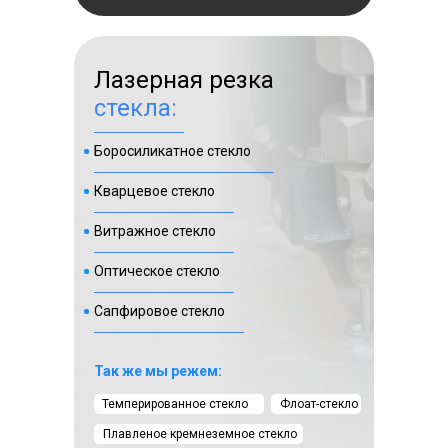
Лазерная резка
стекла:
Боросиликатное стекло
Кварцевое стекло
+7 фото
Витражное стекло
г. Москва, Крылатские
Оптическое стекло
холмы, д. 12
Сапфировое стекло
Смотреть⠀⠀
Так же мы режем:
Темперированное стекло
Флоат-стекло
Плавленое кремнеземное стекло
фигуры для декора