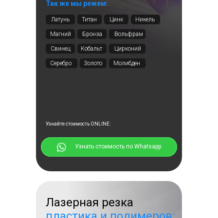
Так же мы режем:
Латунь
Титан
Цинк
Никель
Магний
Бронза
Вольфрам
Свинец
Кобальт
Цирконий
Серебро
Золото
Молибден
Узнайте стоимость ONLINE:
⠀⠀⠀⠀Узнать стоимость по Whatsapp
Лазерная резка
пластика и полимеров: