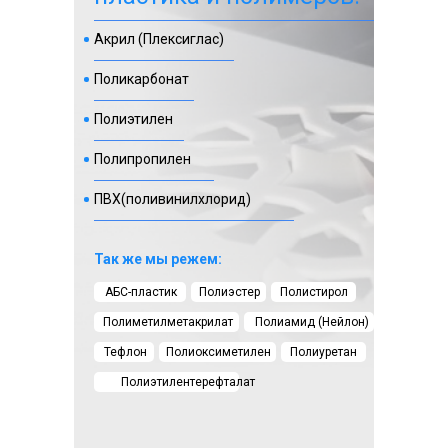
Акрил (Плексиглас)
Поликарбонат
Полиэтилен
Полипропилен
ПВХ(поливинилхлорид)
Так же мы режем:
АБС-пластик
Полиэстер
Полистирол
Полиметилметакрилат
Полиамид (Нейлон)
Тефлон
Полиоксиметилен
Полиуретан
Полиэтилентерефталат