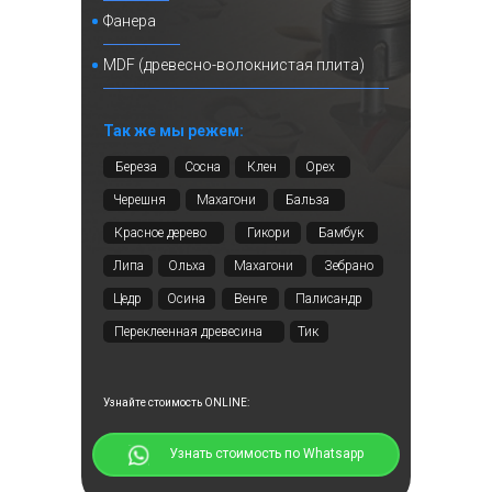
Фанера
MDF (древесно-волокнистая плита)
Так же мы режем:
Береза
Сосна
Клен
Орех
+5 фото
Черешня
Махагони
Бальза
Красное дерево
Гикори
Бамбук
Липа
Ольха
Махагони
Зебрано
Московская обл.,
деревня Пуршево
Цедр
Осина
Венге
Палисандр
Переклеенная древесина
Тик
Смотреть⠀⠀
Узнайте стоимость ONLINE:
⠀⠀⠀⠀Узнать стоимость по Whatsapp
узоры из
картона