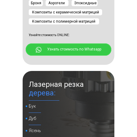
Броня
Аэрогели
Эпоксидные
Композиты с керамической матрицей
Композиты с полимерной матрицей
Узнайте стоимость ONLINE:
⠀⠀⠀⠀Узнать стоимость по Whatsapp
+6 фото
г. Москва, ул. Самаркандский
бульвар д. 15
Лазерная резка
дерева:
Смотреть⠀⠀
Бук
Дуб
узоры из
бумаги
Ясень