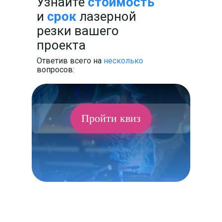
Узнайте
стоимость
и
срок
лазерной
Отзывы
о нашей работе:
резки вашего
проекта
Ответив всего на
несколько
вопросов:
Пройти квиз