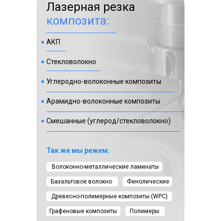
Лазерная резка
композита:
АКП
Стекловолокно
+7 фото
Углеродно-волоконные композиты
Арамидно-волоконные композиты
г. Москва, ул. 2-я Мелитопольская улица 4а
Смешанные (углерод/стекловолокно)
Смотреть⠀⠀
Так же мы режем:
Волоконно-металлические ламинаты
Базальтовое волокно
Фенолические
лазерная резка
Древесно-полимерные композиты (WPC)
картона
Графеновые композиты
Полимеры