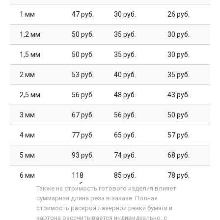
1 мм
47 руб.
30 руб.
26 руб.
1,2 мм
50 руб.
35 руб.
30 руб.
1,5 мм
50 руб.
35 руб.
30 руб.
2 мм
53 руб.
40 руб.
35 руб.
2,5 мм
56 руб.
48 руб.
43 руб.
3 мм
67 руб.
56 руб.
50 руб.
4 мм
77 руб.
65 руб.
57 руб.
5 мм
93 руб.
74 руб.
68 руб.
6 мм
118
85 руб.
78 руб.
руб.
Также на стоимость готового изделия влияет
суммарная длина реза в заказе. Полная
8 мм
165
110 руб.
98 руб.
стоимость раскроя лазерной резки бумаги и
руб.
картона рассчитывается индивидуально, с