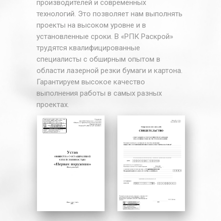
производителей и современных
бумаги и картона за метр
технологий. Это позволяет нам выполнять
проекты на высоком уровне и в
Как рассчитывается цена реза
установленные сроки. В «РПК Раскрой»
за 1 метр:
трудятся квалифицированные
специалисты с обширным опытом в
размеры и форма материала;
области лазерной резки бумаги и картона.
толщина бумаги и картона;
Гарантируем высокое качество
количество врезок;
выполнения работы в самых разных
геометрическая сложность
проектах.
контуров;
вид бумаги и картона;
объем партии;
срочность
изготовления заказа.