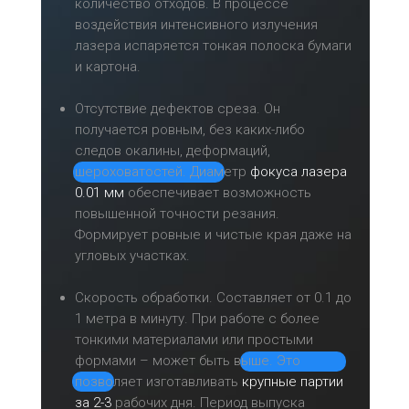
количество отходов. В процессе
руб.
воздействия интенсивного излучения
лазера испаряется тонкая полоска бумаги
20 мм
215
180 руб.
140 руб.
и картона.
руб.
Отсутствие дефектов среза. Он
получается ровным, без каких-либо
следов окалины, деформаций,
шероховатостей. Диаметр
фокуса лазера
0.01 мм
обеспечивает возможность
повышенной точности резания.
Формирует ровные и чистые края даже на
угловых участках.
Скорость обработки. Составляет от 0.1 до
1 метра в минуту. При работе с более
тонкими материалами или простыми
формами – может быть выше. Это
позволяет изготавливать
крупные партии
за 2-3
рабочих дня. Период выпуска