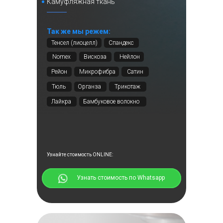
Камуфляжная ткань
Так же мы режем:
Тенсел (лиоцелл)
Спандекс
Nomex
Вискоза
Нейлон
+5 фото
Рейон
Микрофибра
Сатин
Тюль
Органза
Трикотаж
Лайкра
Бамбуковое волокно
Бархат
Москва, село Кленово,
Промышленая зона, строение 1
Смотреть⠀⠀
Узнайте стоимость ONLINE:
⠀⠀⠀⠀Узнать стоимость по Whatsapp
лазерная резка
бумаги